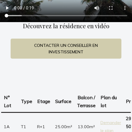
Découvrez la résidence en vidéo
CONTACTER UN CONSEILLER EN
INVESTISSEMENT
N°
Balcon /
Plan du
Type
Etage
Surface
Pr
Lot
Terrasse
lot
29
Demander
1A
T1
R+1
25.00m²
13.00m²
50
le plan