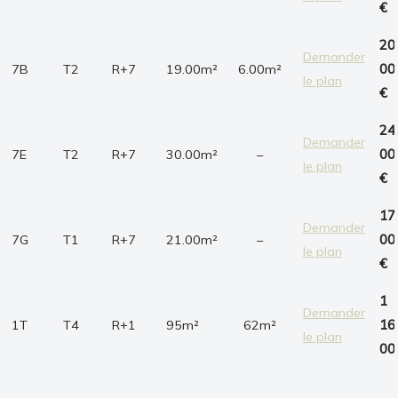
€
20
Demander
7B
T2
R+7
19.00m²
6.00m²
00
le plan
€
24
Demander
7E
T2
R+7
30.00m²
–
00
le plan
€
17
Demander
7G
T1
R+7
21.00m²
–
00
le plan
€
1
Demander
1T
T4
R+1
95m²
62m²
16
le plan
00