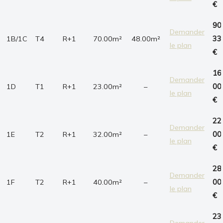
€
90
Demander
1B/1C
T4
R+1
70.00m²
48.00m²
33
le plan
€
16
Demander
1D
T1
R+1
23.00m²
–
00
le plan
€
22
Demander
1E
T2
R+1
32.00m²
–
00
le plan
€
28
Demander
1F
T2
R+1
40.00m²
–
00
le plan
€
23
Demander