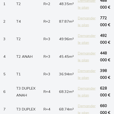
Demander
488
1
T2
R+2
48.35m²
le plan
000 €
Demander
772
2
T4
R+2
87.87m²
le plan
000 €
Demander
492
3
T2
R+3
49.96m²
le plan
000 €
Demander
448
4
T2 ANAH
R+3
45.45m²
le plan
000 €
Demander
398
5
T1
R+3
36.94m²
le plan
000 €
T3 DUPLEX
Demander
628
6
R+4
68.32m²
ANAH
le plan
000 €
Demander
660
7
T3 DUPLEX
R+4
68.74m²
le plan
000 €