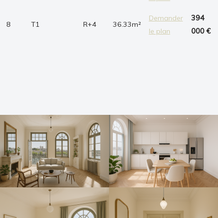
Demander
394
8
T1
R+4
36.33m²
le plan
000 €