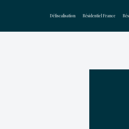
Aller
Défiscalisation
Résidentiel France
Rés
au
contenu